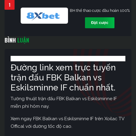
1
BH thể thao cược đầu hoàn 100%
Đặt cược
BÌNH
LUẬN
Đường link xem trực tuyến
trận đấu FBK Balkan vs
Eskilsminne IF chuẩn nhất.
Tường thuật trận đấu FBK Balkan vs Eskilsminne IF
miễn phí hôm nay.
Xem ngay FBK Balkan vs Eskilsminne IF trên Xoilac TV
Offical với đường tốc độ cao.