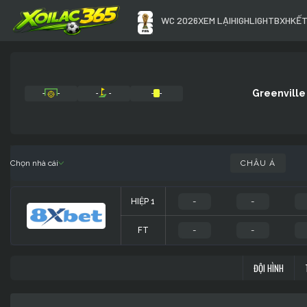
WC 2026
XEM LẠI
HIGHLIGHT
BXH
KẾT
Greenville
-
-
-
-
-
-
Chọn nhà cái
CHÂU Á
-
-
HIỆP 1
-
-
FT
ĐỘI HÌNH