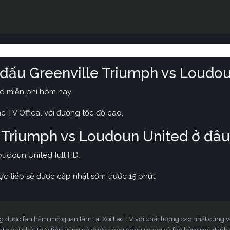
 đấu Greenville Triumph vs Loudou
ed miễn phí hôm nay.
c TV Offical với đường tốc độ cao.
e Triumph vs Loudoun United ở đâ
oudoun United full HD.
trực tiếp sẽ được cập nhật sớm trước 15 phút.
ang được fan hâm mộ quan tâm tại Xoi Lac TV với chất lượng cao nhất cùng 