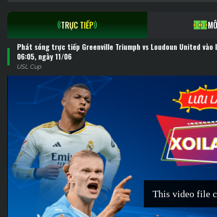
TRỰC TIẾP
MÔ
Phát sóng trực tiếp Greenville Triumph vs Loudoun United vào 
06:05, ngày 11/06
USL Cup