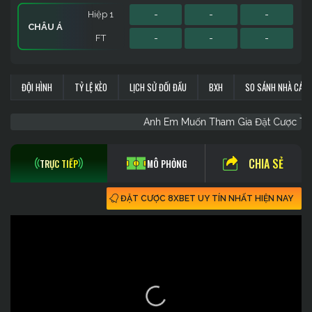
Hiệp 1
-
-
-
CHÂU Á
FT
-
-
-
Hiệp 1
Hiệp 1
Sớm
-
-
-
-
-
-
-
-
-
PHẠT GÓC
CHÂU ÂU
TÀI XỈU
ĐỘI HÌNH
TỶ LỆ KÈO
LỊCH SỬ ĐỐI ĐẦU
BXH
SO SÁNH NHÀ CÁI
FT
FT
FT
-
-
-
-
-
-
-
-
-
Anh Em Muốn Tham Gia Đặt Cược
CHIA SẺ
TRỰC TIẾP
MÔ PHỎNG
ĐẶT CƯỢC 8XBET UY TÍN NHẤT HIỆN NAY