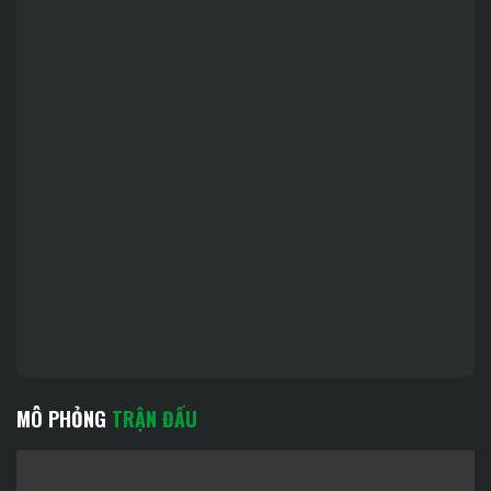
MÔ PHỎNG
TRẬN ĐẤU