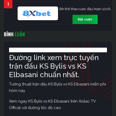
1
BH thể thao cược đầu hoàn 100%
Đặt cược
BÌNH
LUẬN
Đường link xem trực tuyến
trận đấu KS Bylis vs KS
Elbasani chuẩn nhất.
Tường thuật trận đấu KS Bylis vs KS Elbasani miễn phí
hôm nay.
Xem ngay KS Bylis vs KS Elbasani trên Xoilac TV
Offical với đường tốc độ cao.