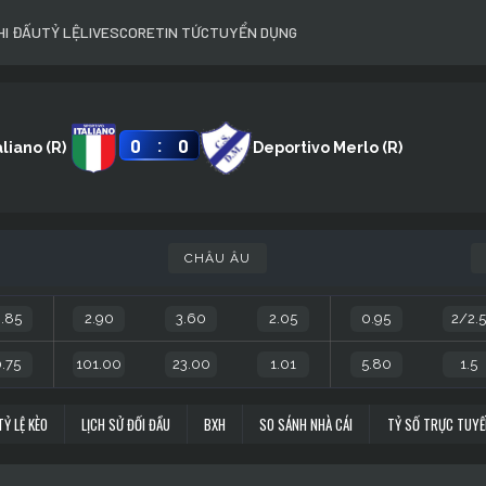
HI ĐẤU
TỶ LỆ
LIVESCORE
TIN TỨC
TUYỂN DỤNG
0
:
0
aliano (R)
Deportivo Merlo (R)
CHÂU ÂU
.85
2.90
3.60
2.05
0.95
2/2.5
.75
101.00
23.00
1.01
5.80
1.5
TỶ LỆ KÈO
LỊCH SỬ ĐỐI ĐẦU
BXH
SO SÁNH NHÀ CÁI
TỶ SỐ TRỰC TUYẾ