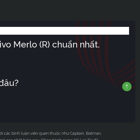
ivo Merlo (R) chuẩn nhất.
 đâu?
với các bình luận viên quen thuộc như Captain, Batman,