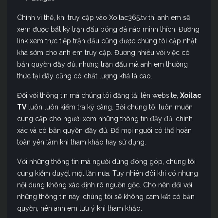
Chính vì thế, khi truy cập vào Xoilac365.tv thì anh em sẽ
xem được bất kỳ trận đấu bóng đá nào mình thích. Đường
link xem trực tiếp trận đấu cũng được chúng tôi cập nhật
khá sớm cho anh em truy cập. Đương nhiêu với việc có
bản quyền đầy đủ, những trận đấu mà anh em thưởng
thức tại đây cũng có chất lượng khá là cao.
Đối với thông tin mà chúng tôi đăng tải lên website,
Xoilac
TV
luôn luôn kiểm tra kỹ càng. Bởi chúng tôi luôn muốn
cung cấp cho người xem những thông tin đầy đủ, chính
xác và có bản quyền đầy đủ. Để mọi người có thể hoàn
toàn yên tâm khi tham khảo hay sử dụng.
Với những thông tin mà người dùng đóng góp, chúng tôi
cũng kiểm duyệt một lần nữa. Tuy nhiên đôi khi có những
nội dung không xác định rõ nguồn gốc. Cho nên đối với
những thông tin này, chúng tôi sẽ không cam kết có bản
quyền, nên anh em lưu ý khi tham khảo.