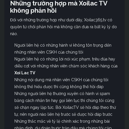
Những trường hợp mà Xoilac TV
không phản hồi
Đối với những trường hợp như dưới đây, Xoilac365.tv có
quyền từ chối phản hồi mà không cần đưa ra bất kỳ lý do
nào.
Người liên hệ có những hành vi không tôn trọng đến
những nhân viên CSKH của chúng tôi
Người liên hệ có những lời nói xúc phạm, trêu đùa hay
diễu cợt với những nhân viên chăm sóc khách hàng của
Xoi Lac TV
Những nội dung mà nhân viên CSKH của chúng tôi
không thể hiểu được thì cũng không thể hồi đáp
Những người liên hệ thường xuyên có hành vi spam
bằng cách nhắn tin hay gọi liên tục thì chúng tôi cũng
sẽ chặn ngay lập tức. Bởi XoilacTV sẽ hồi đáp theo thứ
tự, nên người nào liên hệ trước sẽ được hồi đáp trước
Những thắc mắc về tỷ lệ chính xác trong những bài
nhận định, dự đoán trước trận đấu mà chúng tôi cập