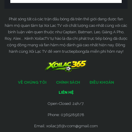
Phát sóng tất cả các trận đấu bóng đá trên thế giới đang được fan
hâm mộ quan tâm tại Xoi Lac TV với chất lượng cao nhất cùng với các
bình luận viên quen thuộc như Captain, Batman, Leo, Giàng A Pho,
Roy, Alex... Kênh XoilacTV tự hào là địa chỉ phát trực tiếp bóng đá được
cộng đồng mạng và fan hâm mộ đánh giá cao nhất hiện nay. Đồng
hành cùng Xôi Lạc TV để xem tructiepbongda miễn phí hôm nay!
VỀ CHÚNG TÔI
CHÍNH SÁCH
ĐIỀU KHOẢN
LIÊN HỆ
Open-Closed: 24h/7.
Phone: 0365285678
Email:
xoilac365tv.com@gmail.com