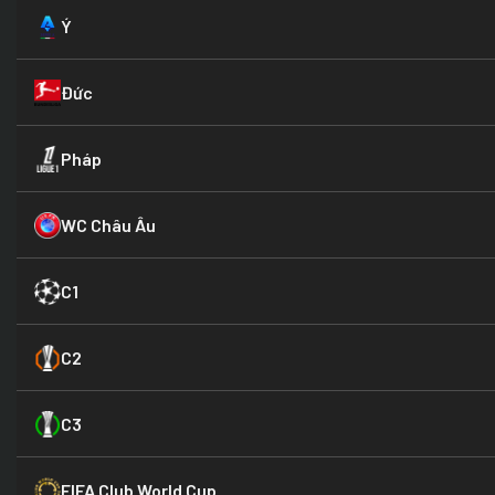
Ý
Đức
Pháp
WC Châu Âu
C1
C2
C3
FIFA Club World Cup