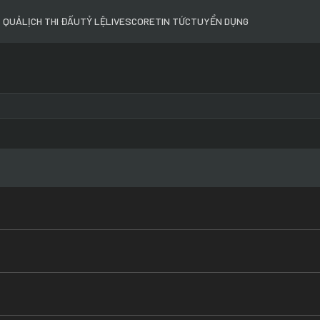
 QUẢ
LỊCH THI ĐẤU
TỶ LỆ
LIVESCORE
TIN TỨC
TUYỂN DỤNG