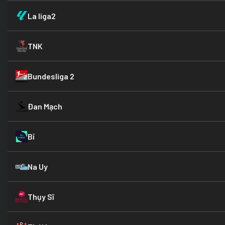
La liga2
TNK
Bundesliga 2
Đan Mạch
Bỉ
Na Uy
Thụy Sĩ