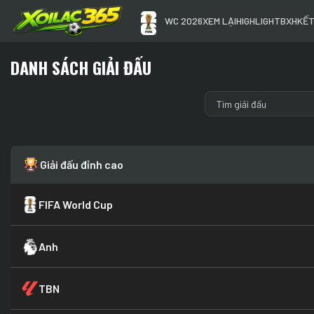
WC 2026
XEM LẠI
HIGHLIGHT
BXH
KẾT
DANH SÁCH GIẢI ĐẤU
Giải đấu đỉnh cao
FIFA World Cup
Anh
TBN