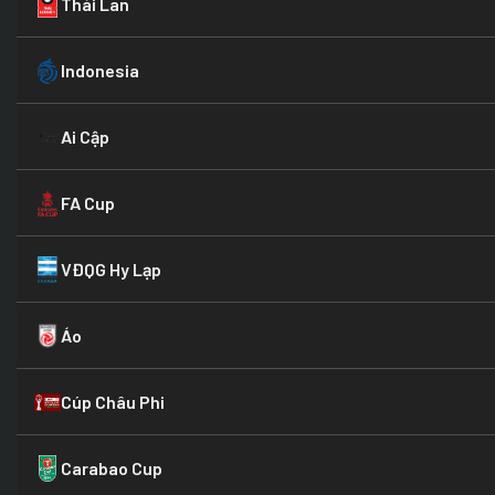
Thái Lan
Indonesia
Ai Cập
FA Cup
VĐQG Hy Lạp
Áo
Cúp Châu Phi
Carabao Cup