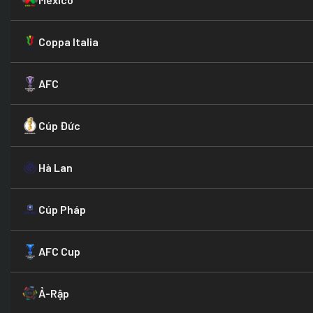
Coppa Italia
AFC
Cúp Đức
Hà Lan
Cúp Pháp
AFC Cup
Ả-Rập